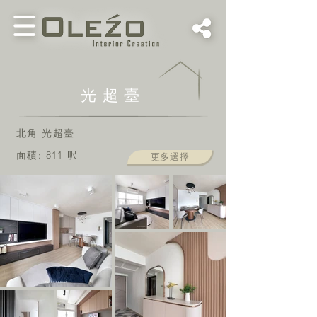
光超臺
北角 光超臺
面積: 811
呎
更多選擇