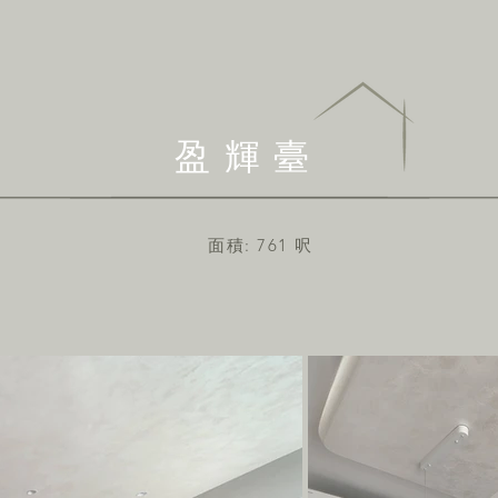
盈輝臺
面積: 761
呎