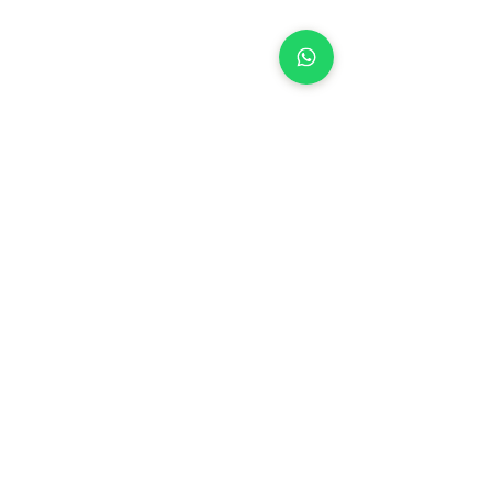
1 則留言
HKPIDA 10週年晚宴
香港室內設計建
撰寫留言......
享會