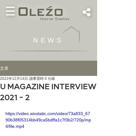
NEWS
文章
2022年12月14日
讀畢需時 0 分鐘
U MAGAZINE INTERVIEW
2021 - 2
https://video.wixstatic.com/video/73a833_67
90b38f05314bb49ca5bdffa1c7f3b2/720p/mp
4/file.mp4