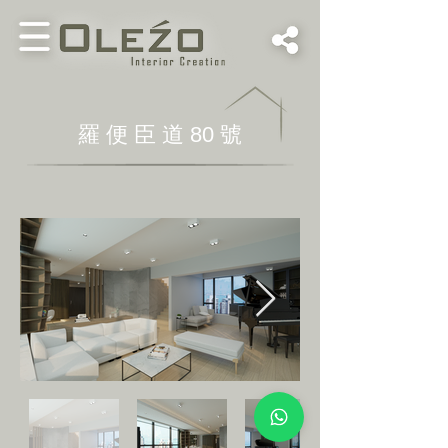
​羅 便 臣 道 80 號