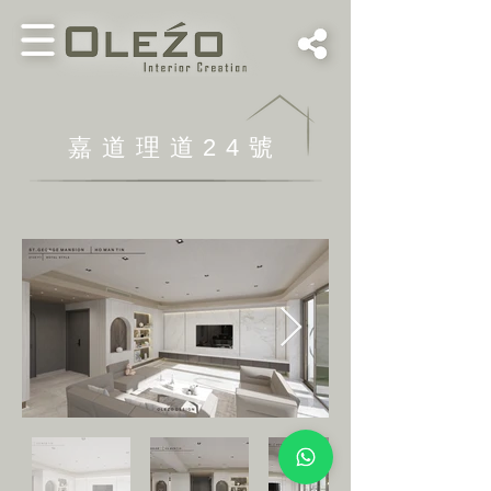
​嘉道理道24號