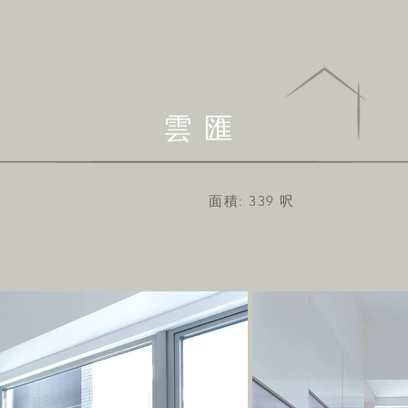
雲匯
面積: 339 呎