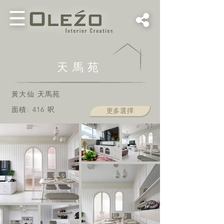
天馬苑
黃大仙 天馬苑
面積: 416
呎
更多選擇