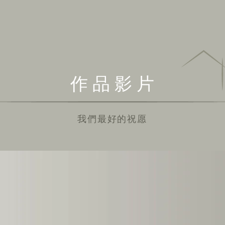
​作 品 影 片
我們最好的祝愿