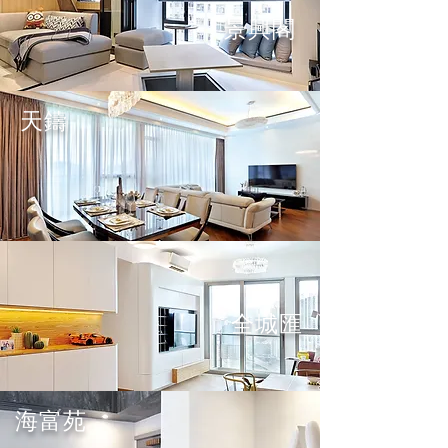
景興閣
天鑄
全城匯
海富苑