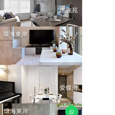
德強苑
環海東岸
愛蝶灣
環海東岸