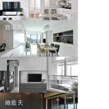
天馬苑
寶翠園
嘉湖山莊
緻藍天