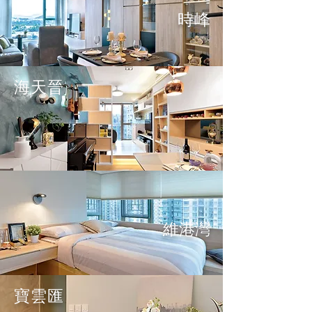
時峰
海天晉
維港灣
寶雲匯