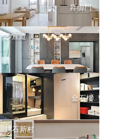
昇御門
沙宣道
金石樓
錦石新村