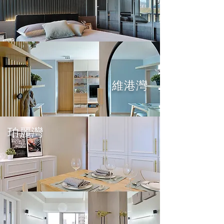
維港灣
珀麗灣