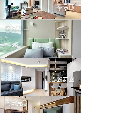
帝堡城
曼克頓山
碧麗花園
高宏苑