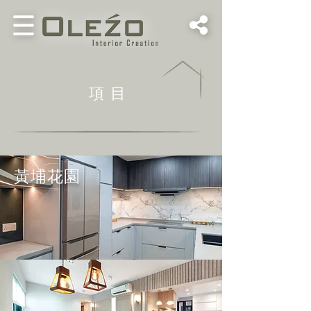
​項目
黃埔花園