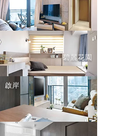
碧麗花園
啟岸