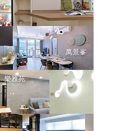
萬景峯
樂雅苑