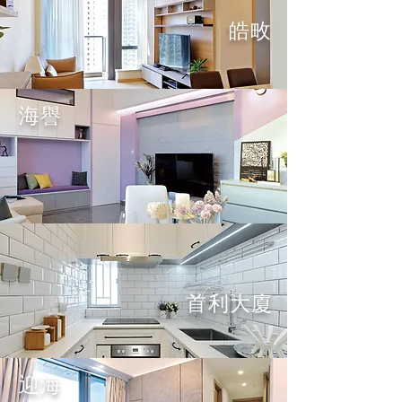
皓畋
海譽
首利大廈
迎海